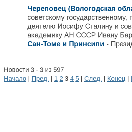
Череповец (Вологодская обл
советскому государственному, 
деятелю Иосифу Сталину и сов
академику АН СССР Ивану Бар
Сан-Томе и Принсипи
- През
Новости 3 - 3 из 597
Начало
|
Пред.
|
1
2
3
4
5
|
След.
|
Конец
|