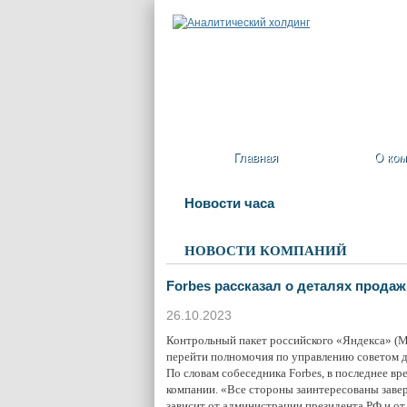
Главная
О ком
Новости часа
НОВОСТИ КОМПАНИЙ
Forbes рассказал о деталях прода
26.10.2023
Контрольный пакет российского «Яндекса» (M
перейти полномочия по управлению советом ди
По словам собеседника Forbes, в последнее в
компании. «Все стороны заинтересованы завер
зависит от администрации президента РФ и от