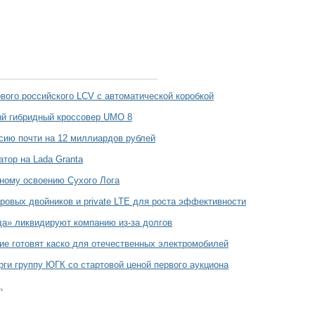
вого российского LCV с автоматической коробкой
ый гибридный кроссовер UMO 8
ию почти на 12 миллиардов рублей
тор на Lada Granta
ному освоению Cухого Лога
овых двойников и private LTE для роста эффективности
да» ликвидируют компанию из-за долгов
е готовят каско для отечественных электромобилей
рги группу ЮГК со стартовой ценой первого аукциона
.