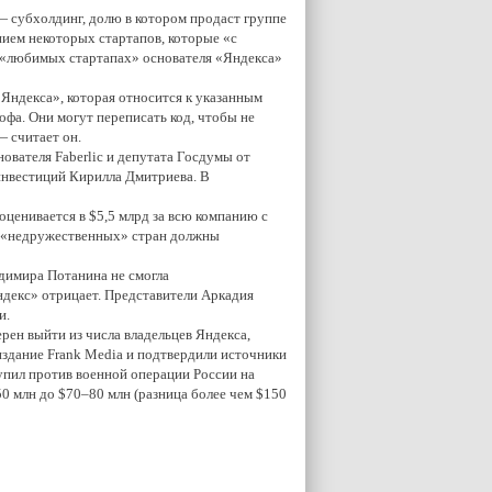
— субхолдинг, долю в котором продаст группе
ением некоторых стартапов, которые «с
о «любимых стартапах» основателя «Яндекса»
«Яндекса», которая относится к указанным
офа. Они могут переписать код, чтобы не
— считает он.
ователя Faberlic и депутата Госдумы от
инвестиций Кирилла Дмитриева. В
 оценивается в $5,5 млрд за всю компанию с
из «недружественных» стран должны
адимира Потанина не смогла
ндекс» отрицает. Представители Аркадия
и.
рен выйти из числа владельцев Яндекса,
издание Frank Media и подтвердили источники
тупил против военной операции России на
0 млн до $70–80 млн (разница более чем $150