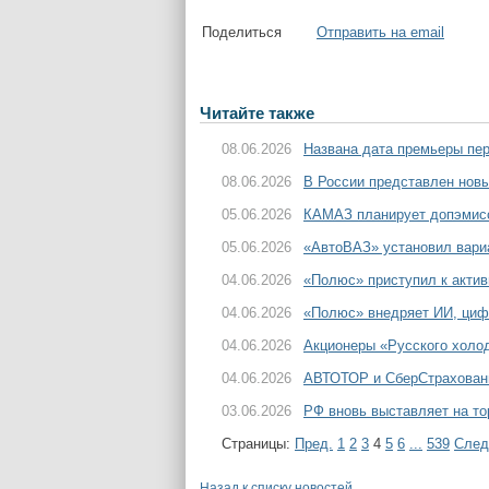
Поделиться
Отправить на email
Читайте также
08.06.2026
Названа дата премьеры пер
08.06.2026
В России представлен нов
05.06.2026
КАМАЗ планирует допэмисс
05.06.2026
«АвтоВАЗ» установил вариа
04.06.2026
«Полюс» приступил к актив
04.06.2026
«Полюс» внедряет ИИ, цифр
04.06.2026
Акционеры «Русского холо
04.06.2026
АВТОТОР и СберСтраховани
03.06.2026
РФ вновь выставляет на то
Страницы:
Пред.
1
2
3
4
5
6
...
539
След
Назад к списку новостей