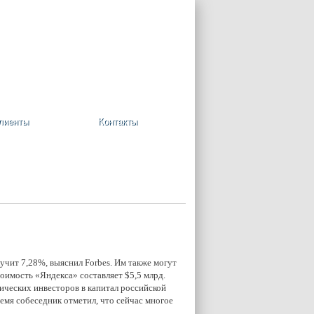
+7 (495) 748-08-09
Ваша корзина пуста
лиенты
Контакты
чит 7,28%, выяснил Forbes. Им также могут
оимость «Яндекса» составляет $5,5 млрд.
ических инвесторов в капитал российской
емя собеседник отметил, что сейчас многое