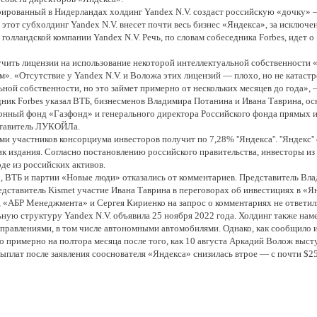
трированный в Нидерландах холдинг Yandex N.V. создаст российскую «дочку» 
 этот субхолдинг Yandex N.V. внесет почти весь бизнес «Яндекса», за исключ
олландской компании Yandex N.V. Речь, по словам собеседника Forbes, идет 
учить лицензии на использование некоторой интеллектуальной собственности 
». «Отсутствие у Yandex N.V. и Воложа этих лицензий — плохо, но не катастр
ной собственности, но это займет примерно от нескольких месяцев до года», 
ник Forbes указал ВТБ, бизнесменов Владимира Потанина и Ивана Таврина, осн
онный фонд «Газфонд» и генерального директора Российского фонда прямых 
дставитель ЛУКОЙЛа.
и участников консорциума инвесторов получит по 7,28% ''Яндекса''. ''Яндекс''
ик издания. Согласно постановлению российского правительства, инвесторы 
де из российских активов.
», ВТБ и партии «Новые люди» отказались от комментариев. Представитель Вл
дставитель Kismet участие Ивана Таврина в переговорах об инвестициях в «Я
«АБР Менеджмента» и Сергея Кириенко на запрос о комментариях не ответил
ьную структуру Yandex N.V. объявила 25 ноября 2022 года. Холдинг также наме
аправлениями, в том числе автономными автомобилями. Однако, как сообщило 
о примерно на полтора месяца после того, как 10 августа Аркадий Волож выс
плат после заявления сооснователя «Яндекса» снизилась втрое — с почти $25