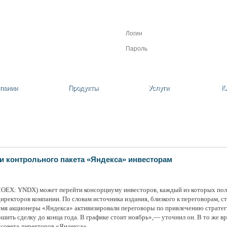
Личный кабинет
Регистрация
Забыли пароль?
пании
Продукты
Услуги
К
жи контрольного пакета «Яндекса» инвесторам
OEX: YNDX) может перейти консорциуму инвесторов, каждый из которых полу
ректоров компании. По словам источника издания, близкого к переговорам, ст
ремя акционеры «Яндекса» активизировали переговоры по привлечению стратег
шить сделку до конца года. В графике стоит ноябрь»,— уточнил он. В то же вр
 совета директоров «Яндекса».