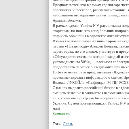
Предполагается, что в рамках сделки зарегис
российских инвесторов, рассказал источник. В
небольшими оговорками» сейчас принадлежат г
Аркадия Воложа.
В рамках сделки Yandex N.V. рассчитывал пол
стартапам, но пока это «под большим вопросом
получить обвинения в воровстве интеллектуаль
В качестве потенциальных инвесторов собесед
партии «Новые люди» Алексея Нечаева, пенси
переговорах, по его словам, участвует и пре
«Обсуждается схема, по которой каждый из сем
учетом дисконта 50%», — рассказал собеседн
предоставить не менее 50% дисконта при выхо
Forbes отмечает, что представители «Яндекса
прокомментировать информацию о сделке. Пре
Воложа, ЛУКОЙЛа, «Газфонда», РФПИ, РСХБ, 
О планах выделить российский бизнес в отдел
сменить название и заниматься несколькими н
«Ъ», согласование сделки было приостановлен
Украине. Сумма причитающихся Yandex N.V. вы
млн)
Коммерсантъ
Тэги:
Связь