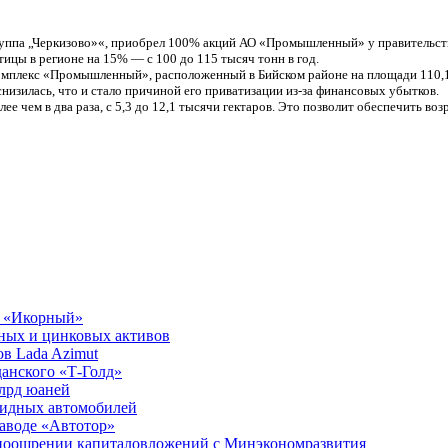
па „Черкизово»«, приобрел 100% акций АО «Промышленный» у правительства А
ицы в регионе на 15% — с 100 до 115 тысяч тонн в год.
мплекс «Промышленный», расположенный в Бийском районе на площади 110,1 
снизилась, что и стало причиной его приватизации из-за финансовых убытков.
е чем в два раза, с 5,3 до 12,1 тысячи гектаров. Это позволит обеспечить в
х «Икорный»
дных и цинковых активов
в Lada Azimut
анского «Т-Голд»
млрд юаней
ридных автомобилей
заводе «Автотор»
 поощрении капиталовложений с Минэкономразвития