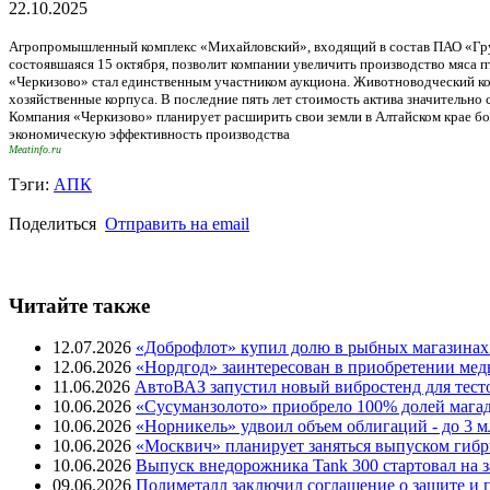
22.10.2025
Агропромышленный комплекс «Михайловский», входящий в состав ПАО «Груп
состоявшаяся 15 октября, позволит компании увеличить производство мяса пт
«Черкизово» стал единственным участником аукциона. Животноводческий ко
хозяйственные корпуса. В последние пять лет стоимость актива значительно 
Компания «Черкизово» планирует расширить свои земли в Алтайском крае боле
экономическую эффективность производства
Meatinfo.ru
Тэги:
АПК
Поделиться
Отправить на email
Читайте также
12.07.2026
«Доброфлот» купил долю в рыбных магазина
12.06.2026
«Нордгод» заинтересован в приобретении ме
11.06.2026
АвтоВАЗ запустил новый вибростенд для тесто
10.06.2026
«Сусуманзолото» приобрело 100% долей магад
10.06.2026
«Норникель» удвоил объем облигаций - до 3 
10.06.2026
«Москвич» планирует заняться выпуском гиб
10.06.2026
Выпуск внедорожника Tank 300 стартовал на 
09.06.2026
Полиметалл заключил соглашение о защите и