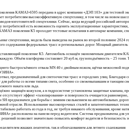
коления КАМАЗ-6595 передана в адрес компании «ДЭП 103» для тестовой эк
т потребителям высокоэффективную спецтехнику, в том числе на новом шас
аводов-изготовителей спецтехники. Сейчас, когда ведущий российский автопр
 у потребителей есть возможность оценить эксплуатационные характеристики,
а КАМАЗ поколения К5 проходит тестовые испытания в автопарке компании, с
ке спецтехники, модель была выведена на рынок во второй половине 2024 г
го содержания федеральных трасс и региональных дорог. Мощный двигатель п
едставляющий поколение К5. Автомобиль оснащён экономичным двигателем КА
 каждую. Объём платформы составляет 20 куб.м, грузоподъёмность – 25 тонн
еднего быстросъёмного отвала MN 40 с двойным ножом, щётки межосевой под
БУЗИНА».
ал, предназначенный для снегоочистки трасс и городских улиц. Благодаря сов
 для работы со всеми типами снега, особенно со свежевыпавшим и тающим сн
жного наката или льда.
ёжно защищён кожухом, а в гидросистеме установлены защитные клапана, пре
те отсутствует эффект «галопирования» и поверхность очищается равномерно
 SH предназначен для борьбы с зимним скольжением на автомобильных дорога
жной отрасли. Использование высокопрочных сталей и запатентованных технол
абильно работать из года в год, не требуя никакого обслуживания, кроме натя
УЗИНА» расположена на панели перед водителем. Система предназначена для 
решений позволяет значительно повысить комфорт водителя и безопасность эк
еделителем жидких реагентов, так и оборудованием для летнего содержания