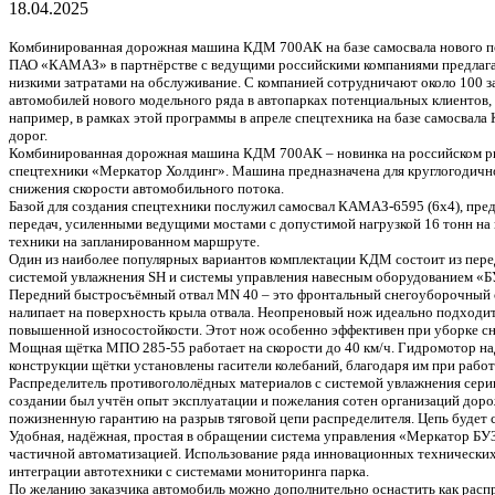
18.04.2025
Комбинированная дорожная машина КДМ 700АК на базе самосвала нового по
ПАО «КАМАЗ» в партнёрстве с ведущими российскими компаниями предлагае
низкими затратами на обслуживание. С компанией сотрудничают около 100 з
автомобилей нового модельного ряда в автопарках потенциальных клиентов,
например, в рамках этой программы в апреле спецтехника на базе самосвал
дорог.
Комбинированная дорожная машина КДМ 700АК – новинка на российском рын
спецтехники «Меркатор Холдинг». Машина предназначена для круглогодично
снижения скорости автомобильного потока.
Базой для создания спецтехники послужил самосвал КАМАЗ-6595 (6х4), пр
передач, усиленными ведущими мостами с допустимой нагрузкой 16 тонн на
техники на запланированном маршруте.
Один из наиболее популярных вариантов комплектации КДМ состоит из пер
системой увлажнения SH и системы управления навесным оборудованием «
Передний быстросъёмный отвал MN 40 – это фронтальный снегоуборочный отв
налипает на поверхность крыла отвала. Неопреновый нож идеально подходит
повышенной износостойкости. Этот нож особенно эффективен при уборке сне
Мощная щётка МПО 285-55 работает на скорости до 40 км/ч. Гидромотор над
конструкции щётки установлены гасители колебаний, благодаря им при рабо
Распределитель противогололёдных материалов с системой увлажнения серии
создании был учтён опыт эксплуатации и пожелания сотен организаций доро
пожизненную гарантию на разрыв тяговой цепи распределителя. Цепь будет ст
Удобная, надёжная, простая в обращении система управления «Меркатор Б
частичной автоматизацией. Использование ряда инновационных технических 
интеграции автотехники с системами мониторинга парка.
По желанию заказчика автомобиль можно дополнительно оснастить как распр