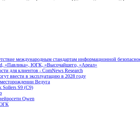
ветствие международным стандартам информационной безопасно
ld, «Павлика», ЮГК, «Высочайшего, «Ареал»
ости для клиентов - ComNews Research
ут ввести в эксплуатацию в 2028 году
 месторождении Ведуга
Sollers S9 (С9)
р
 нейросети Qwen
 ЮГК