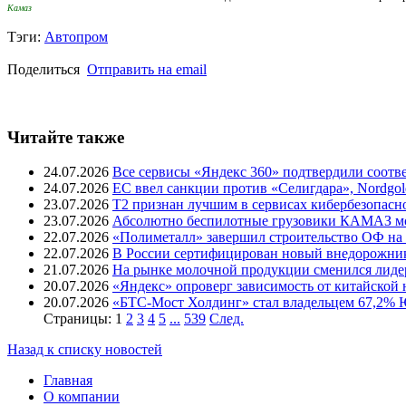
Камаз
Тэги:
Автопром
Поделиться
Отправить на email
Читайте также
24.07.2026
Все сервисы «Яндекс 360» подтвердили соот
24.07.2026
ЕС ввел санкции против «Селигдара», Nordgo
23.07.2026
T2 признан лучшим в сервисах кибербезопасн
23.07.2026
Абсолютно беспилотные грузовики КАМАЗ мог
22.07.2026
«Полиметалл» завершил строительство ОФ на
22.07.2026
В России сертифицирован новый внедорожник 
21.07.2026
На рынке молочной продукции сменился лиде
20.07.2026
«Яндекс» опроверг зависимость от китайской
20.07.2026
«БТС-Мост Холдинг» стал владельцем 67,2%
Страницы:
1
2
3
4
5
...
539
След.
Назад к списку новостей
Главная
О компании