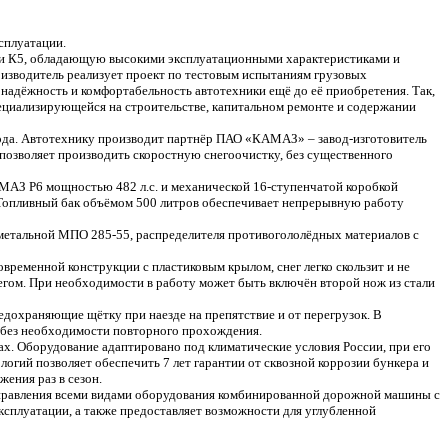
сплуатации.
си К5, обладающую высокими эксплуатационными характеристиками и
оизводитель реализует проект по тестовым испытаниям грузовых
 надёжность и комфортабельность автотехники ещё до её приобретения. Так,
пециализирующейся на строительстве, капитальном ремонте и содержании
ода. Автотехнику производит партнёр ПАО «КАМАЗ» – завод-изготовитель
озволяет производить скоростную снегоочистку, без существенного
МАЗ Р6 мощностью 482 л.с. и механической 16-ступенчатой коробкой
. Топливный бак объёмом 500 литров обеспечивает непрерывную работу
метальной МПО 285-55, распределителя противогололёдных материалов с
ременной конструкции с пластиковым крылом, снег легко скользит и не
егом. При необходимости в работу может быть включён второй нож из стали
дохраняющие щётку при наезде на препятствие и от перегрузок. В
, без необходимости повторного прохождения.
х. Оборудование адаптировано под климатические условия России, при его
огий позволяет обеспечить 7 лет гарантии от сквозной коррозии бункера и
жения раз в сезон.
управления всеми видами оборудования комбинированной дорожной машины с
сплуатации, а также предоставляет возможности для углубленной