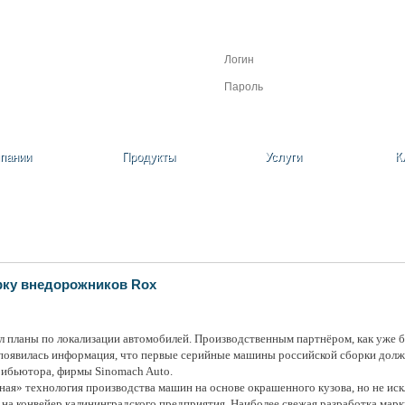
Личный кабинет
Регистрация
Забыли пароль?
пании
Продукты
Услуги
К
рку внедорожников Rox
л планы по локализации автомобилей. Производственным партнёром, как уже б
 появилась информация, что первые серийные машины российской сборки дол
рибьютора, фирмы Sinomach Auto.
ная» технология производства машин на основе окрашенного кузова, но не иск
т на конвейер калининградского предприятия. Наиболее свежая разработка ма