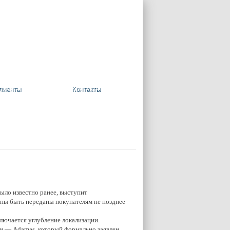
+7 (495) 748-08-09
Ваша корзина пуста
лиенты
Контакты
ыло известно ранее, выступит
жны быть переданы покупателям не позднее
лючается углубление локализации.
рки — Adamas, который формально заявлен