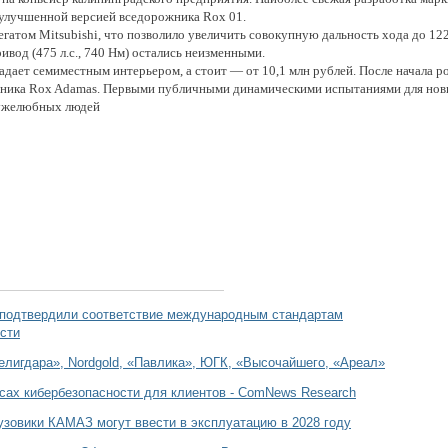
 улучшенной версией вседорожника Rox 01.
егатом Mitsubishi, что позволило увеличить совокупную дальность хода до 122
вод (475 л.с., 740 Нм) остались неизменными.
адает семиместным интерьером, а стоит — от 10,1 млн рублей. После начала р
жника Rox Adamas. Первыми публичными динамическими испытаниями для нови
ружелюбных людей
 подтвердили соответствие международным стандартам
сти
елигдара», Nordgold, «Павлика», ЮГК, «Высочайшего, «Ареал»
сах кибербезопасности для клиентов - ComNews Research
зовики КАМАЗ могут ввести в эксплуатацию в 2028 году