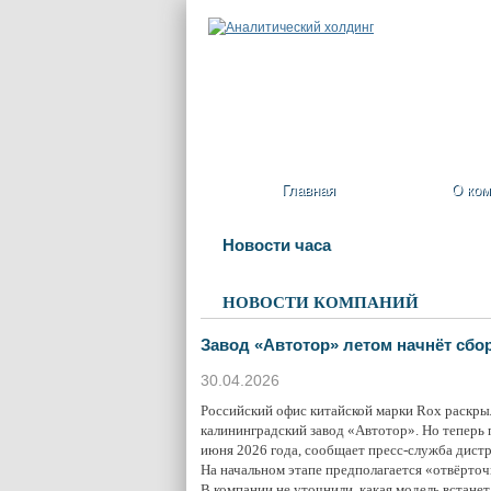
Главная
О ком
Новости часа
НОВОСТИ КОМПАНИЙ
Завод «Автотор» летом начнёт сбо
30.04.2026
Российский офис китайской марки Rox раскры
калининградский завод «Автотор». Но теперь
июня 2026 года, сообщает пресс-служба дист
На начальном этапе предполагается «отвёрточ
В компании не уточнили, какая модель встане