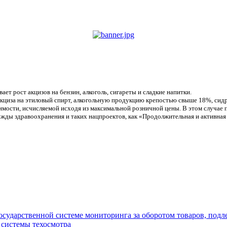
т рост акцизов на бензин, алкоголь, сигареты и сладкие напитки.
кциза на этиловый спирт, алкогольную продукцию крепостью свыше 18%, сидр
тоимости, исчисляемой исходя из максимальной розничной цены. В этом случа
ужды здравоохранения и таких нацпроектов, как «Продолжительная и активная
государственной системе мониторинга за оборотом товаров, по
 системы техосмотра