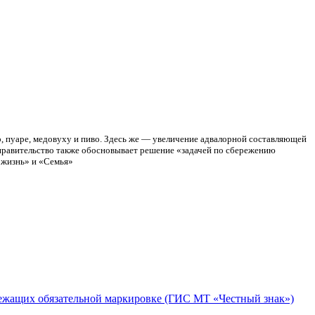
, пуаре, медовуху и пиво. Здесь же — увеличение адвалорной составляющей
е правительство также обосновывает решение «задачей по сбережению
 жизнь» и «Семья»
длежащих обязательной маркировке (ГИС МТ «Честный знак»)