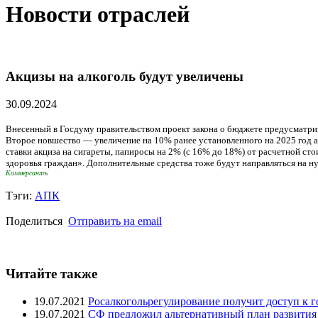
Новости отраслей
Акцизы на алкоголь будут увеличены
30.09.2024
Внесенный в Госдуму правительством проект закона о бюджете предусматривае
Второе новшество — увеличение на 10% ранее установленного на 2025 год а
ставки акциза на сигареты, папиросы на 2% (с 16% до 18%) от расчетной с
здоровья граждан». Дополнительные средства тоже будут направляться на н
Коммерсантъ
Тэги:
АПК
Поделиться
Отправить на email
Читайте также
19.07.2021
Росалкогольрегулирование получит доступ к 
19.07.2021
СФ предложил альтернативный план развития