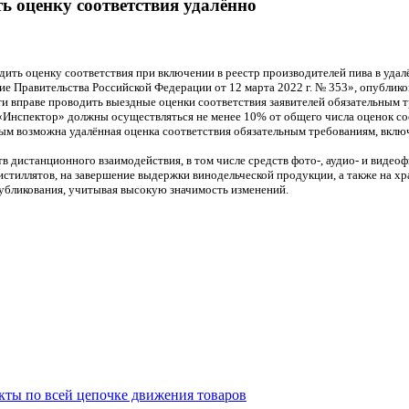
 оценку соответствия удалённо
ить оценку соответствия при включении в реестр производителей пива в удал
ие Правительства Российской Федерации от 12 марта 2022 г. № 353», опублик
ти вправе проводить выездные оценки соответствия заявителей обязательным
 «Инспектор» должны осуществляться не менее 10% от общего числа оценок со
м возможна удалённая оценка соответствия обязательным требованиям, включе
 дистанционного взаимодействия, в том числе средств фото-, аудио- и видео
стиллятов, на завершение выдержки винодельческой продукции, а также на хр
публикования, учитывая высокую значимость изменений.
кты по всей цепочке движения товаров