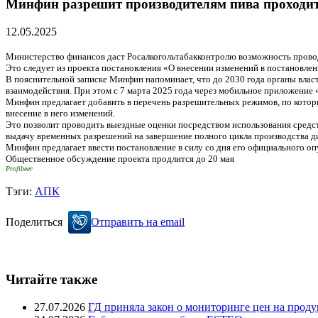
Минфин разрешит производителям пива проходить
12.05.2025
Министерство финансов даст Росалкогольтабакконтролю возможность провод
Это следует из проекта постановления «О внесении изменений в постановлен
В пояснительной записке Минфин напоминает, что до 2030 года органы влас
взаимодействия. При этом с 7 марта 2025 года через мобильное приложение
Минфин предлагает добавить в перечень разрешительных режимов, по которы
внесение в него изменений.
Это позволит проводить выездные оценки посредством использования средств
выдачу временных разрешений на завершение полного цикла производства ди
Минфин предлагает ввести постановление в силу со дня его официального о
Общественное обсуждение проекта продлится до 20 мая
Profibeer
Тэги:
АПК
Поделиться
Отправить на email
Читайте также
27.07.2026
ГД приняла закон о мониторинге цен на проду