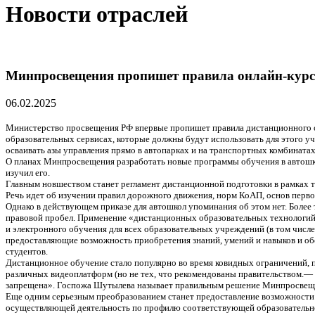
Новости отраслей
Минпросвещения пропишет правила онлайн-курсо
06.02.2025
Министерство просвещения РФ впервые пропишет правила дистанционного об
образовательных сервисах, которые должны будут использовать для этого уч
осваивать азы управления прямо в автопарках и на транспортных комбинатах.
О планах Минпросвещения разработать новые программы обучения в автошко
изучил его.
Главным новшеством станет регламент дистанционной подготовки в рамках т
Речь идет об изучении правил дорожного движения, норм КоАП, основ перв
Однако в действующем приказе для автошкол упоминания об этом нет. Более 
правовой пробел. Применение «дистанционных образовательных технологий»
и электронного обучения для всех образовательных учреждений (в том числ
предоставляющие возможность приобретения знаний, умений и навыков и об
студентов.
Дистанционное обучение стало популярно во время ковидных ограничений,
различных видеоплатформ (но не тех, что рекомендованы правительством.— «
запрещена». Госпожа Шутылева называет правильным решение Минпросвеще
Еще одним серьезным преобразованием станет предоставление возможности со
осуществляющей деятельность по профилю соответствующей образовательн