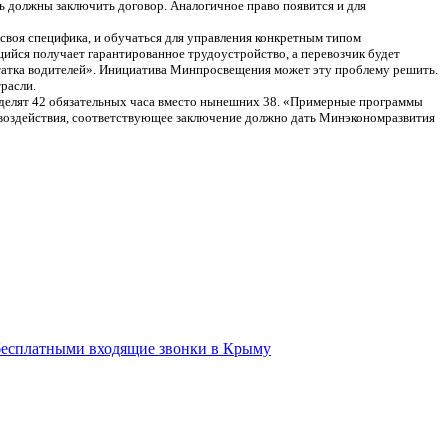
ль должны заключить договор. Аналогичное право появится и для
 своя специфика, и обучаться для управления конкретным типом
ийся получает гарантированное трудоустройство, а перевозчик будет
остатка водителей». Инициатива Минпросвещения может эту проблему решить.
расли.
выделят 42 обязательных часа вместо нынешних 38. «Примерные программы
 воздействия, соответствующее заключение должно дать Минэкономразвития
 бесплатными входящие звонки в Крыму