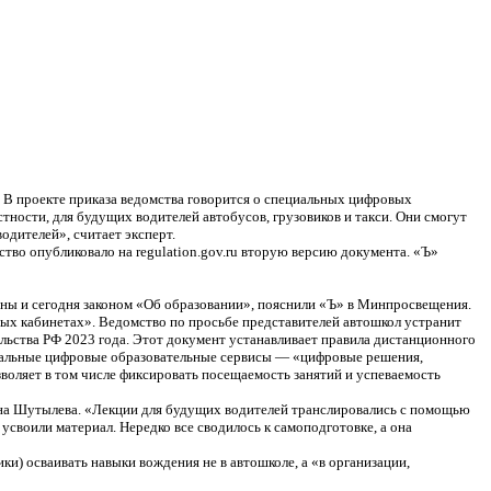
 В проекте приказа ведомства говорится о специальных цифровых
тности, для будущих водителей автобусов, грузовиков и такси. Они смогут
одителей», считает эксперт.
во опубликовало на regulation.gov.ru вторую версию документа. «Ъ»
ны и сегодня законом «Об образовании», пояснили «Ъ» в Минпросвещения.
бных кабинетах». Ведомство по просьбе представителей автошкол устранит
ьства РФ 2023 года. Этот документ устанавливает правила дистанционного
ециальные цифровые образовательные сервисы — «цифровые решения,
оляет в том числе фиксировать посещаемость занятий и успеваемость
на Шутылева. «Лекции для будущих водителей транслировались с помощью
усвоили материал. Нередко все сводилось к самоподготовке, а она
и) осваивать навыки вождения не в автошколе, а «в организации,