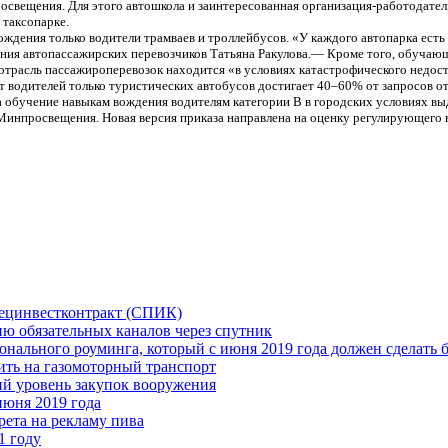
просвещения. Для этого автошкола и заинтересованная организация-работодате
 таксопарке.
ождения только водители трамваев и троллейбусов. «У каждого автопарка есть
ния автопассажирских перевозчиков Татьяна Ракулова.— Кроме того, обучающ
ня отрасль пассажироперевозок находится «в условиях катастрофического нед
 водителей только туристических автобусов достигает 40–60% от запросов от
на обучение навыкам вождения водителям категории B в городских условиях 
Минпросвещения. Новая версия приказа направлена на оценку регулирующего
пецинвестконтракт (СПИК)
ию обязательных каналов через спутник
ионального роуминга, который с июня 2019 года должен сделать
ть на газомоторный транспорт
ий уровень закупок вооружения
июня 2019 года
рета на рекламу пива
1 году