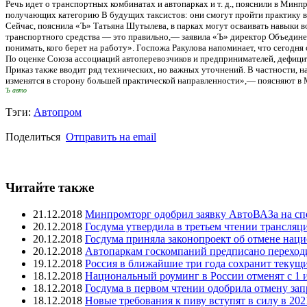
Речь идет о транспортных комбинатах и автопарках и т. д., пояснили в Мин
получающих категорию B будущих таксистов: они смогут пройти практику в
Сейчас, пояснила «Ъ» Татьяна Шутылева, в парках могут осваивать навыки в
транспортного средства — это правильно,— заявила «Ъ» директор Объедине
понимать, кого берет на работу». Госпожа Ракулова напоминает, что сегод
По оценке Союза ассоциаций автоперевозчиков и предпринимателей, дефицит
Приказ также вводит ряд технических, но важных уточнений. В частности, 
изменятся в сторону большей практической направленности»,— поясняют в 
Ъ авто
Тэги:
Автопром
Поделиться
Отправить на email
Читайте также
21.12.2018
Минпромторг одобрил заявку АвтоВАЗа на с
20.12.2018
Госдума утвердила в третьем чтении трансляц
20.12.2018
Госдума приняла законопроект об отмене нац
20.12.2018
Автопаркам госкомпаний предписано переходи
19.12.2018
Россия в ближайшие три года сохранит текущ
18.12.2018
Национальный роуминг в России отменят с 1 
18.12.2018
Госдума в первом чтении одобрила отмену зап
18.12.2018
Новые требования к пиву вступят в силу в 202