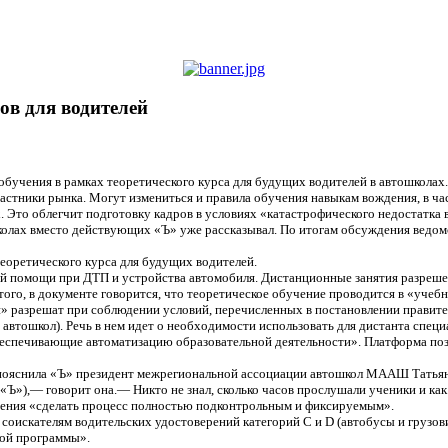
в для водителей
учения в рамках теоретического курса для будущих водителей в автошколах.
астники рынка. Могут измениться и правила обучения навыкам вождения, в час
 Это облегчит подготовку кадров в условиях «катастрофического недостатка в
лах вместо действующих «Ъ» уже рассказывал. По итогам обсуждения ведомст
еоретического курса для будущих водителей.
ой помощи при ДТП и устройства автомобиля. Дистанционные занятия разреше
того, в документе говорится, что теоретическое обучение проводится в «уче
 разрешат при соблюдении условий, перечисленных в постановлении правител
е автошкол). Речь в нем идет о необходимости использовать для дистанта сп
еспечивающие автоматизацию образовательной деятельности». Платформа позв
 пояснила «Ъ» президент межрегиональной ассоциации автошкол МААШ Татья
Ъ»),— говорит она.— Никто не знал, сколько часов прослушали ученики и как 
ния «сделать процесс полностью подконтрольным и фиксируемым».
искателям водительских удостоверений категорий C и D (автобусы и грузовик
ой программы».