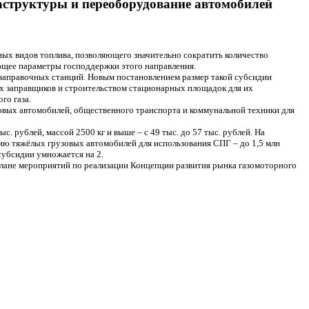
аструктуры и переоборудование автомобилей
ных видов топлива, позволяющего значительно сократить количество
ющее параметры господдержки этого направления.
озаправочных станций. Новым постановлением размер такой субсидии
х заправщиков и строительством стационарных площадок для их
го газа.
овых автомобилей, общественного транспорта и коммунальной техники для
с. рублей, массой 2500 кг и выше – с 49 тыс. до 57 тыс. рублей. На
ацию тяжёлых грузовых автомобилей для использования СПГ – до 1,5 млн
субсидии умножается на 2.
ане мероприятий по реализации Концепции развития рынка газомоторного