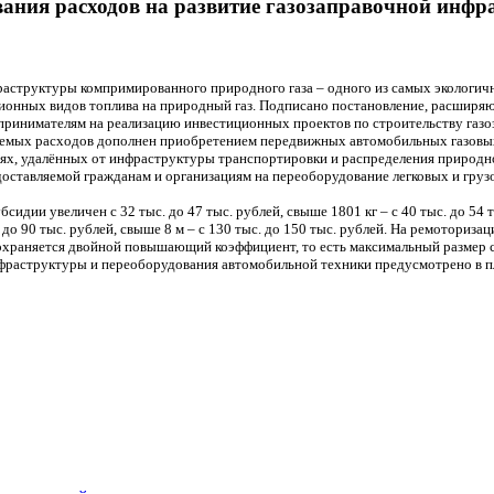
ания расходов на развитие газозаправочной инфр
раструктуры компримированного природного газа – одного из самых экологич
ционных видов топлива на природный газ. Подписано постановление, расширя
принимателям на реализацию инвестиционных проектов по строительству газ
ируемых расходов дополнен приобретением передвижных автомобильных газовы
ях, удалённых от инфраструктуры транспортировки и распределения природно
оставляемой гражданам и организациям на переоборудование легковых и груз
идии увеличен с 32 тыс. до 47 тыс. рублей, свыше 1801 кг – с 40 тыс. до 54 ты
до 90 тыс. рублей, свыше 8 м – с 130 тыс. до 150 тыс. рублей. На ремоториз
 сохраняется двойной повышающий коэффициент, то есть максимальный размер 
раструктуры и переоборудования автомобильной техники предусмотрено в пл