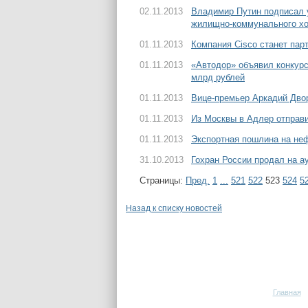
02.11.2013
Владимир Путин подписал у
жилищно-коммунального х
01.11.2013
Компания Cisco станет пар
01.11.2013
«Автодор» объявил конкурс
млрд рублей
01.11.2013
Вице-премьер Аркадий Дво
01.11.2013
Из Москвы в Адлер отправ
01.11.2013
Экспортная пошлина на неф
31.10.2013
Гохран России продал на а
Страницы:
Пред.
1
...
521
522
523
524
5
Назад к списку новостей
Главная