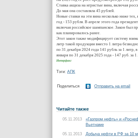
Ставка акциза на игристые вина, включая росс
До мая она составляла 45 рублей.
Новые ставки на эти вина несколько ниже тех,
год - 153 рубля. В апреле этого года президе
включая российское шампанское. Закон был пр
как планировалось ранее.
Этот закон также модифицирует систему взима
литр такой продукции вместо 1 литра безводно
по 31 декабря 2024 года 141 рубль за 1 литр, в
января по 31 декабря 2025 года - 147 руб. за 1
Интерфакс
Тэги:
АПК
Поделиться
Отправить на email
Читайте также
05.11.2013
«Газпром нефть» и «Роснеф
Вьетнаме
05.11.2013
Добыча нефти в РФ за 10 м