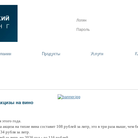
Личный кабинет
Регистрация
Забыли пароль?
пании
Продукты
Услуги
К
акцизы на вино
 этого года.
 акциза на тихие вина составит 108 рублей за литр, это в три раза выше, чем 
34 рубля за литр.
й за литр, на 2026 год - до 116 рублей.