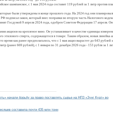
ийское шампанское, с 1 мая 2024 года составит 119 рублей за 1 литр против пл
 которые были утверждены в конце прошлого года. На 2024 год они планировалис
нт РФ подписал закон, который внес поправки во вторую часть Налогового кодек
инят Госдумой 9 апреля 2024 года, одобрен Советом Федерации 17 апреля. Он 
ния акцизов на крепленое вино. Он устанавливает в качестве единицы измерен
го этилового спирта, содержащегося в товаре. Таким образом, новая линейка ак
 то время как ранее предполагалось, что с 1 мая акциз вырастет до 643 рублей з
 литр (ранее 669 рублей), с 1 января по 31 декабря 2026 года - 153 рубля за 1 л
ть» начали борьбу за право поставлять сырье на НПЗ «Зунг Куат» во
есяцев составила почти 435 млн тонн