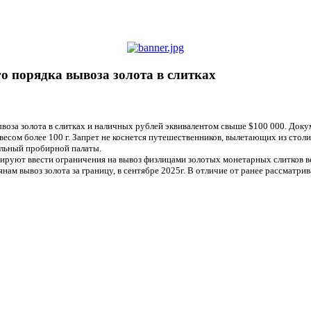
о порядка вывоза золота в слитках
воза золота в слитках и наличных рублей эквивалентом свыше $100 000. Доку
 весом более 100 г. Запрет не коснется путешественников, вылетающих из ст
ральный пробирной палаты.
нируют ввести ограничения на вывоз физлицами золотых монетарных слитков ве
ам вывоз золота за границу, в сентябре 2025г. В отличие от ранее рассматри