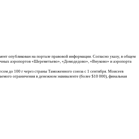
мент опубликован на портале правовой информации. Согласно указу, в общем
оличных аэропортов «Шереметьево», «Домодедово», «Внуково» и аэропорта
сом до 100 г через страны Таможенного союза с 1 сентября. Моисеев
ваемого ограничения в денежном эквиваленте (более $10 000), финальная