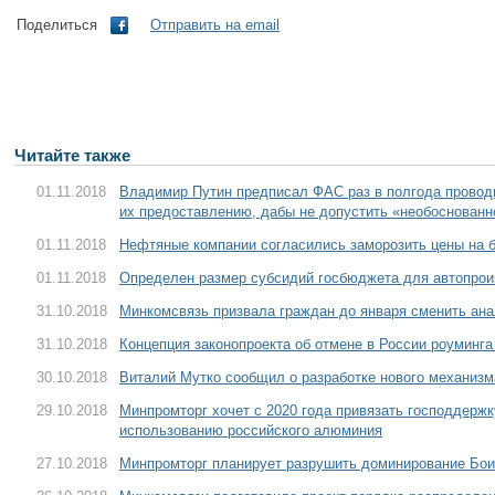
Поделиться
Отправить на email
Читайте также
01.11.2018
Владимир Путин предписал ФАС раз в полгода проводи
их предоставлению, дабы не допустить «необоснованн
01.11.2018
Нефтяные компании согласились заморозить цены на б
01.11.2018
Определен размер субсидий госбюджета для автопро
31.10.2018
Минкомсвязь призвала граждан до января сменить ан
31.10.2018
Концепция законопроекта об отмене в России роуминга
30.10.2018
Виталий Мутко сообщил о разработке нового механи
29.10.2018
Минпромторг хочет с 2020 года привязать господдерж
использованию российского алюминия
27.10.2018
Минпромторг планирует разрушить доминирование Боин