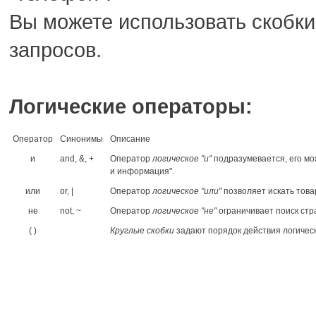
Вы можете использовать скобк
запросов.
Логические операторы:
Оператор
Синонимы
Описание
и
and, &, +
Оператор
логическое "и"
подразумевается, его мо
и информация".
или
or, |
Оператор
логическое "или"
позволяет искать това
не
not, ~
Оператор
логическое "не"
ограничивает поиск стр
( )
Круглые скобки
задают порядок действия логичес