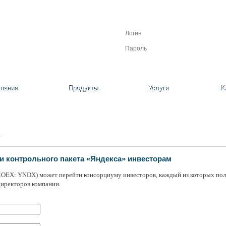
Личный кабинет
Регистрация
Забыли пароль?
пании
Продукты
Услуги
К
У
жи контрольного пакета «Яндекса» инвесторам
OEX: YNDX) может перейти консорциуму инвесторов, каждый из которых полу
директоров компании.