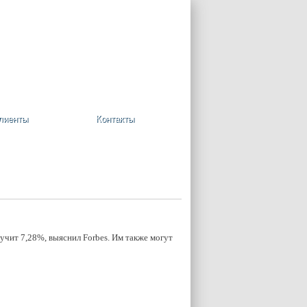
+7 (495) 748-08-09
Ваша корзина пуста
лиенты
Контакты
чит 7,28%, выяснил Forbes. Им также могут