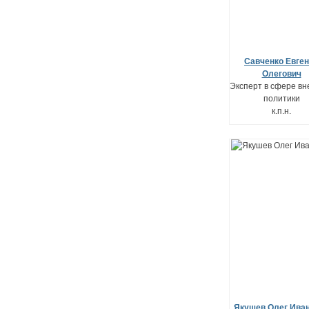
Савченко Евге
Олегович
Эксперт в сфере в
политики
к.п.н.
Якушев Олег Ива