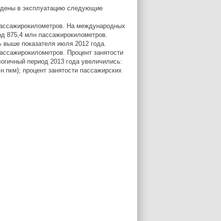
ведены в эксплуатацию следующие
 пассажирокилометров. На международных
рд 875,4 млн пассажирокилометров.
 выше показателя июля 2012 года.
пассажирокилометров. Процент занятости
логичный период 2013 года увеличились:
лн пкм); процент занятости пассажирских