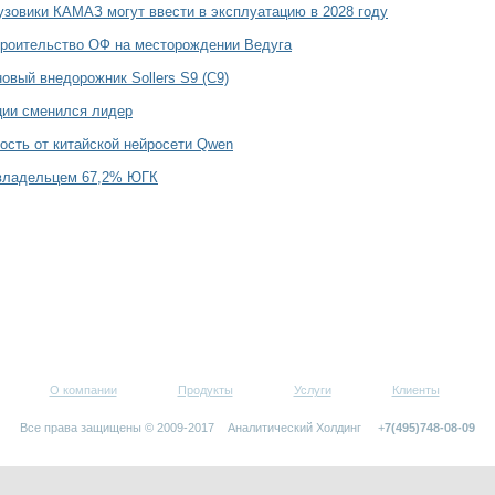
зовики КАМАЗ могут ввести в эксплуатацию в 2028 году
роительство ОФ на месторождении Ведуга
овый внедорожник Sollers S9 (С9)
ции сменился лидер
ость от китайской нейросети Qwen
 владельцем 67,2% ЮГК
О компании
Продукты
Услуги
Клиенты
Все права защищены © 2009-2017 Аналитический Холдинг +
7(495)748-08-09