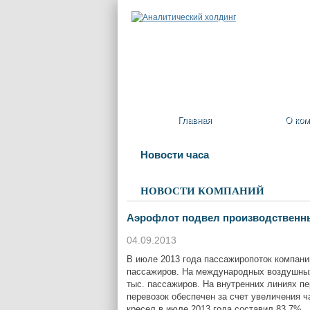
Главная
О ком
Новости часа
НОВОСТИ КОМПАНИЙ
Аэрофлот подвел производственные
04.09.2013
В июле 2013 года пассажиропоток компани
пассажиров. На международных воздушных 
тыс. пассажиров. На внутренних линиях пе
перевозок обеспечен за счет увеличения ч
кресел в июле 2013 года составил 83,7%.