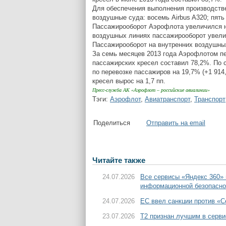
Для обеспечения выполнения производств
воздушные суда: восемь Airbus A320; пять 
Пассажирооборот Аэрофлота увеличился н
воздушных линиях пассажирооборот увелич
Пассажирооборот на внутренних воздушных
За семь месяцев 2013 года Аэрофлотом пе
пассажирских кресел составил 78,2%. По 
по перевозке пассажиров на 19,7% (+1 914
кресел вырос на 1,7 пп.
Пресс-служба АК «Аэрофлот – российские авиалинии»
Тэги:
Аэрофлот
,
Авиатранспорт
,
Транспорт
Поделиться
Отправить на email
Читайте также
24.07.2026
Все сервисы «Яндекс 360»
информационной безопасно
24.07.2026
ЕС ввел санкции против «С
23.07.2026
T2 признан лучшим в серви