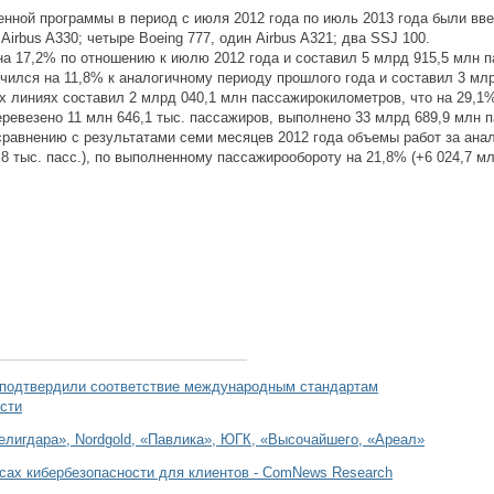
енной программы в период с июля 2012 года по июль 2013 года были в
Airbus A330; четыре Boeing 777, один Airbus A321; два SSJ 100.
а 17,2% по отношению к июлю 2012 года и составил 5 млрд 915,5 млн
ился на 11,8% к аналогичному периоду прошлого года и составил 3 мл
 линиях составил 2 млрд 040,1 млн пассажирокилометров, что на 29,1%
ревезено 11 млн 646,1 тыс. пассажиров, выполнено 33 млрд 689,9 млн 
сравнению с результатами семи месяцев 2012 года объемы работ за ана
,8 тыс. пасс.), по выполненному пассажирообороту на 21,8% (+6 024,7 м
 подтвердили соответствие международным стандартам
сти
елигдара», Nordgold, «Павлика», ЮГК, «Высочайшего, «Ареал»
сах кибербезопасности для клиентов - ComNews Research