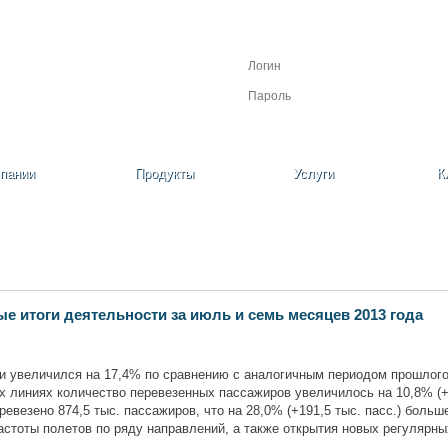
Личный кабинет
Регистрация
Забыли пароль?
пании
Продукты
Услуги
К
 итоги деятельности за июль и семь месяцев 2013 года
и увеличился на 17,4% по сравнению с аналогичным периодом прошлого 
линиях количество перевезенных пассажиров увеличилось на 10,8% (+12
ревезено 874,5 тыс. пассажиров, что на 28,0% (+191,5 тыс. пасс.) больш
астоты полетов по ряду направлений, а также открытия новых регулярны