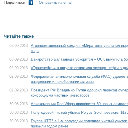
Поделиться
Отправить на email
Читайте также
03.09.2013
Агропромышленный холдинг «Мираторг» увеличил выру
года
03.09.2013
Банкротство Балтзавода ускорится – ОСК выкупила б
02.09.2013
«Транснефть» в августе сократила экспорт нефти в да
02.09.2013
Федеральная антимонопольная служба (ФАС) удовлет
разделении и приобретении активов
02.09.2013
Президент РФ Владимир Путин одобрил переход супер
консорциума частных инвесторов
30.08.2013
Авиакомпания Red Wings приобретет 30 новых самоле
30.08.2013
Полугодовой чистый убыток Polyus Gold превысил $17
30.08.2013
Группа ЧТПЗ в 1-м полугодии получила чистый убыток
прибыли годом ранее