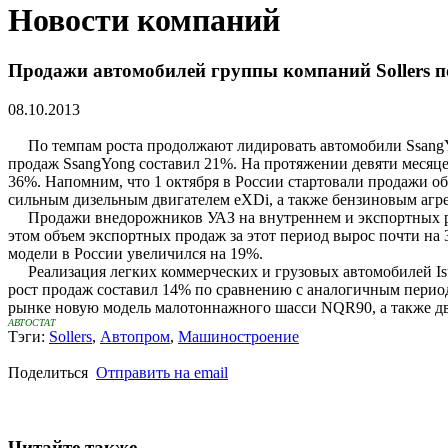
Новости компаний
Продажи автомобилей группы компаний Sollers по
08.10.2013
По темпам роста продолжают лидировать автомобили SsangYong
продаж SsangYong составил 21%. На протяжении девяти месяце
36%. Напомним, что 1 октября в России стартовали продажи о
сильным дизельным двигателем eXDi, а также бензиновым агр
Продажи внедорожников УАЗ на внутреннем и экспортных рынк
этом объем экспортных продаж за этот период вырос почти на 
модели в России увеличился на 19%.
Реализация легких коммерческих и грузовых автомобилей Isuzu
рост продаж составил 14% по сравнению с аналогичным период
рынке новую модель малотоннажного шасси NQR90, а также д
АВТОСТАТ
Тэги:
Sollers
,
Автопром
,
Машиностроение
Поделиться
Отправить на email
Читайте также