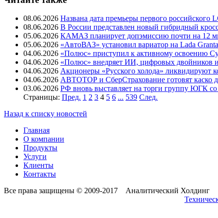
08.06.2026
Названа дата премьеры первого российского 
08.06.2026
В России представлен новый гибридный кро
05.06.2026
КАМАЗ планирует допэмиссию почти на 12 м
05.06.2026
«АвтоВАЗ» установил вариатор на Lada Grant
04.06.2026
«Полюс» приступил к активному освоению Cу
04.06.2026
«Полюс» внедряет ИИ, цифровых двойников и 
04.06.2026
Акционеры «Русского холода» ликвидируют к
04.06.2026
АВТОТОР и СберСтрахование готовят каско д
03.06.2026
РФ вновь выставляет на торги группу ЮГК со
Страницы:
Пред.
1
2
3
4
5
6
...
539
След.
Назад к списку новостей
Главная
О компании
Продукты
Услуги
Клиенты
Контакты
Все права защищены © 2009-2017 Аналитический Холдинг
Техническ