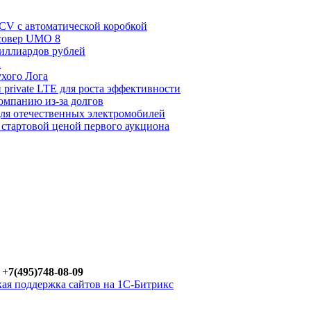
LCV с автоматической коробкой
ссовер UMO 8
иллиардов рублей
a
хого Лога
private LTE для роста эффективности
омпанию из-за долгов
ля отечественных электромобилей
 стартовой ценой первого аукциона
 +
7(495)748-08-09
ая поддержка сайтов на 1С-Битрикс