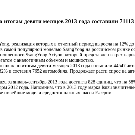
 итогам девяти месяцев 2013 года составили 71113
, реализация которых в отчетный период выросла на 12% до 25
в самой популярной моделью SsangYong на российском рынке ост
бновленного SsangYong Actyon, который представлен в трех вар
егатом с аналогичным объемом и мощностью.
ах по итогам девяти месяцев 2013 года составили 44547 aвто
32% и составил 7652 автомобиля. Продолжает расти спрос на ав
 за январь-сентябрь 2013 года достигла 828 единиц, что на 58
ом 2012 года. Напомним, что в 2013 году марка Isuzu значител
ве новейшие модели среднетоннажных шасси F-серии.