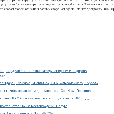
да должна была стать группа «Родина» пасынка Алишера Усманова Антона Вине
 по словам людей, близких к разным сторонам сделки, может достроить ПИК. 
 подтвердили соответствие международным стандартам
сти
елигдара», Nordgold, «Павлика», ЮГК, «Высочайшего, «Ареал»
сах кибербезопасности для клиентов - ComNews Research
зовики КАМАЗ могут ввести в эксплуатацию в 2028 году
роительство ОФ на месторождении Ведуга
овый внедорожник Sollers S9 (С9)