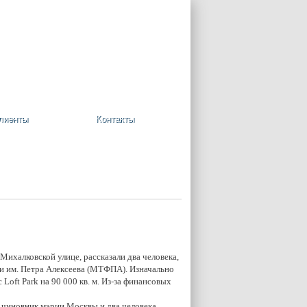
+7 (495) 748-08-09
Ваша корзина пуста
лиенты
Контакты
ихалковской улице, рассказали два человека,
ки им. Петра Алексеева (МТФПА). Изначально
oft Park на 90 000 кв. м. Из-за финансовых
чиновник мэрии Москвы и два человека,