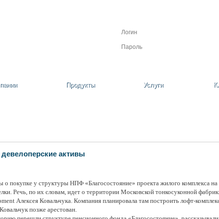
Личный кабинет
Регистрация
Забыли пароль?
пании
Продукты
Услуги
К
 девелоперские активы
 о покупке у структуры НПФ «Благосостояние» проекта жилого комплекса на М
лки. Речь, по их словам, идет о территории Московской тонкосуконной фабри
ment Алексея Ковальчука. Компания планировала там построить лофт-комплекс L
 Ковальчук позже арестован.
орию перешли структуре пенсионного фонда «Благосостояние», рассказывали 