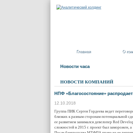
Главная
О ком
Новости часа
НОВОСТИ КОМПАНИЙ
НПФ «Благосостояние» распродает
12.10.2018
Группа ПИК Сергея Гордеева ведет переговоры
близких к разным сторонам потенциальной сде
ее развитием занимался девелопер Red Develop
сложностей в 2015 г. проект был заморожен, а
После банкротства МТФПА права на ее террит