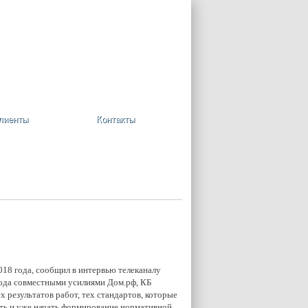
+7 (495) 748-08-09
Ваша корзина пуста
лиенты
Контакты
18 года, сообщил в интервью телеканалу
года совместными усилиями Дом.рф, КБ
 результатов работ, тех стандартов, которые
ть и уже начать формирование нормативной