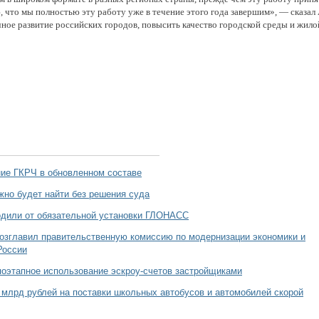
, что мы полностью эту работу уже в течение этого года завершим», — сказал
ное развитие российских городов, повысить качество городской среды и жил
ние ГКРЧ в обновленном составе
но будет найти без решения суда
одили от обязательной установки ГЛОНАСС
озглавил правительственную комиссию по модернизации экономики и
России
оэтапное использование эскроу-счетов застройщиками
млрд рублей на поставки школьных автобусов и автомобилей скорой