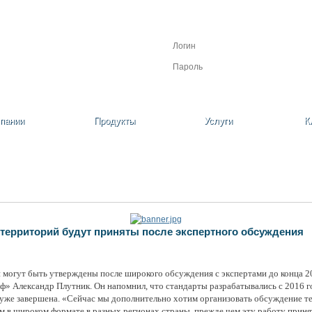
Личный кабинет
Регистрация
Забыли пароль?
пании
Продукты
Услуги
К
территорий будут приняты после экспертного обсуждения
 могут быть утверждены после широкого обсуждения с экспертами до конца 20
ф» Александр Плутник. Он напомнил, что стандарты разрабатывались с 2016 
уже завершена. «Сейчас мы дополнительно хотим организовать обсуждение тех
в широком формате в разных регионах страны, прежде чем эту работу приня