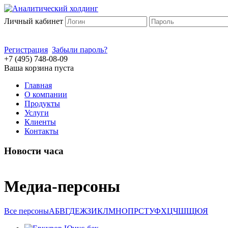
Личный кабинет
Регистрация
Забыли пароль?
+7 (495) 748-08-09
Ваша корзина пуста
Главная
О компании
Продукты
Услуги
Клиенты
Контакты
Новости часа
Медиа-персоны
Все персоны
А
Б
В
Г
Д
Е
Ж
З
И
К
Л
М
Н
О
П
Р
С
Т
У
Ф
Х
Ц
Ч
Ш
Щ
Ю
Я