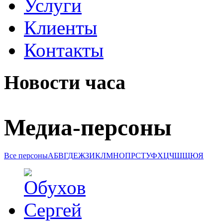
Услуги
Клиенты
Контакты
Новости часа
Медиа-персоны
Все персоны
А
Б
В
Г
Д
Е
Ж
З
И
К
Л
М
Н
О
П
Р
С
Т
У
Ф
Х
Ц
Ч
Ш
Щ
Ю
Я