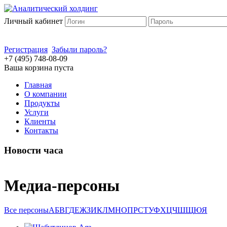
Личный кабинет
Регистрация
Забыли пароль?
+7 (495) 748-08-09
Ваша корзина пуста
Главная
О компании
Продукты
Услуги
Клиенты
Контакты
Новости часа
Медиа-персоны
Все персоны
А
Б
В
Г
Д
Е
Ж
З
И
К
Л
М
Н
О
П
Р
С
Т
У
Ф
Х
Ц
Ч
Ш
Щ
Ю
Я