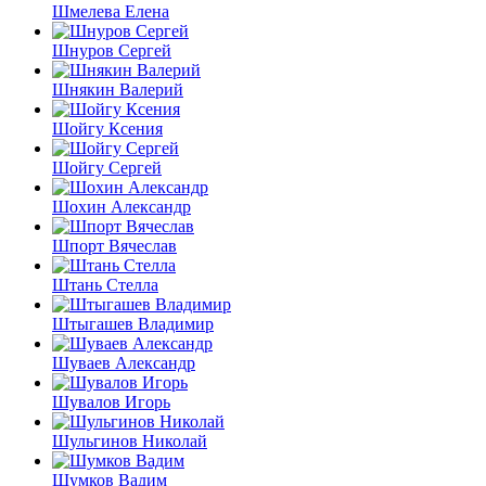
Шмелева Елена
Шнуров Сергей
Шнякин Валерий
Шойгу Ксения
Шойгу Сергей
Шохин Александр
Шпорт Вячеслав
Штань Стелла
Штыгашев Владимир
Шуваев Александр
Шувалов Игорь
Шульгинов Николай
Шумков Вадим