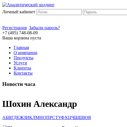
Личный кабинет
Регистрация
Забыли пароль?
+7 (495) 748-08-09
Ваша корзина пуста
Главная
О компании
Продукты
Услуги
Клиенты
Контакты
Новости часа
Шохин Александр
А
Б
В
Г
Д
Е
Ж
З
И
К
Л
М
Н
О
П
Р
С
Т
У
Ф
Х
Ц
Ч
Ш
Щ
Ю
Я