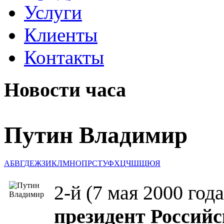
Услуги
Клиенты
Контакты
Новости часа
Путин Владимир
А
Б
В
Г
Д
Е
Ж
З
И
К
Л
М
Н
О
П
Р
С
Т
У
Ф
Х
Ц
Ч
Ш
Щ
Ю
Я
2-й (7 мая 2000 года
президент Россий