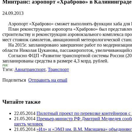
Минтранс: аэропорт «Храброво» в Калининграде 
24.09.2013
Аэропорт «Храброво» сможет выполнять функции хаба для Ро
План реконструкции аэропорта «Храброво» был представлен в 
строительству и реконструкции аэровокзального комплекса про
мест стоянок самолетов, авиационной метеорологической станц
На 2015г. запланировано завершение работ по модернизации п
области Николая Цуканова, пассажиропоток, увеличивающийся е
Согласно ФЦП «Развитие транспортной системы России (2010-2
запланированы средства в размере 4,3 млрд. рублей.
РБК
Тэги:
Авиатранспорт
,
Транспорт
Поделиться
Отправить на email
Читайте также
22.05.2014
Пилотный проект по перевозке контейнеров с
21.05.2014
Премьер-министр РФ Дмитрий Медведев сообщи
шесть человек
21.05.2014
«Ил» и «ЭМЗ им. В.М. Мясищева» объединяют 