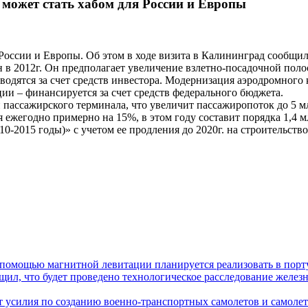
может стать хабом для России и Европы
ссии и Европы. Об этом в ходе визита в Калининград сообщил
2012г. Он предполагает увеличение взлетно-посадочной полосы 
водятся за счет средств инвестора. Модернизация аэродромного
ии – финансируется за счет средств федерального бюджета.
ассажирского терминала, что увеличит пассажиропоток до 5 мл
жегодно примерно на 15%, в этом году составит порядка 1,4 мл
015 годы)» с учетом ее продления до 2020г. на строительство 
 помощью магнитной левитации планируется реализовать в порт
л, что будет проведено технологическое расследование железн
усилия по созданию военно-транспортных самолетов и самолет