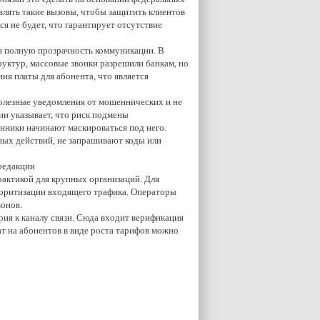
влять такие вызовы, чтобы защитить клиентов
я не будет, что гарантирует отсутствие
ая полную прозрачность коммуникации. В
руктур, массовые звонки разрешили банкам, но
ия платы для абонента, что является
полезные уведомления от мошеннических и не
ин указывает, что риск подмены
енники начинают маскироваться под него.
ных действий, не запрашивают коды или
редакции
рактикой для крупных организаций. Для
иоритизации входящего трафика. Операторы
вонов.
ерия к каналу связи. Сюда входит верификация
ат на абонентов в виде роста тарифов можно