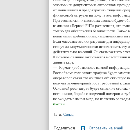
законов или документов за авторством презид
от мошенников и предотвратить хищение средс
финансовой нагрузки на получателя информац
При этом заказчик массовых звонков будет о
компании «Первый БИТ» разъясняют, что главн
только для обеспечения безопасности. Также в
понятными требованиями, направленными на 
Если массовые звонки разрешат для информир
станут ли злоумышленники использовать эту л
действительно высокий. Он связывает это с т
Ключевое отличие заключается в отсутствии 
данные карт.
— Формат «робозвонок с важной информацией
Рост объема голосового трафика будет заметн
операторов связи это означает объективную 
получат закономерный рост требований к филь
Основной рост затрат будет связан не столько
источников, борьба с подменой номеров и глу
не ожидать в явном виде, но косвенно расход
Известия
Тэги:
Связь
Поделиться
Отправить на email