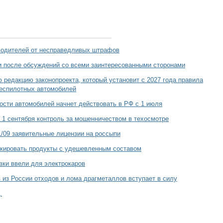
водителей от несправедливых штрафов
и после обсуждений со всеми заинтересованными сторонами
 редакцию законопроекта, который установит с 2027 года правила
беспилотных автомобилей
ости автомобилей начнет действовать в РФ с 1 июля
 1 сентября контроль за мошенничеством в техосмотре
/09 заявительные лицензии на россыпи
кировать продукты с удешевленным составом
вки ввели для электрокаров
 из России отходов и лома драгметаллов вступает в силу
.