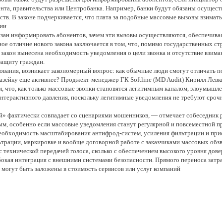
ента, правительства или Центробанка. Например, банки будут обязаны осущест
тв. В законе подчеркивается, что плата за подобные массовые вызовы взиматьс
ии.
бязан информировать абонентов, зачем эти вызовы осуществляются, обеспечив
ое отличие нового закона заключается в том, что, помимо государственных ст
 закон вынесена необходимость уведомления о цели звонка и отсутствие взиман
защиту граждан.
ования, возникает закономерный вопрос: как обычные люди смогут отличать 
азейку еще активнее? Проджект-менеджер ГК Softline (MD Audit) Кирилл Левк
ем, что, как только массовые звонки становятся легитимным каналом, злоумышл
интерактивного давления, поскольку легитимные уведомления не требуют сроч
» фактически совпадает со сценариями мошенников, — отмечает собеседник 
ым, особенно если массовые уведомления станут регулярной и повсеместной п
необходимость масштабирования антифрод-систем, усиления фильтрации и пр
трации, маркировке и вообще договорной работе с заказчиками массовых обз
 с технической передачей голоса, сколько с обеспечением высокого уровня дов
бокая интеграция с внешними системами безопасности. Прямого переноса затр
ы могут быть заложены в стоимость сервисов или услуг компаний