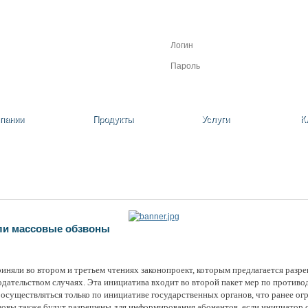
Личный кабинет
Регистрация
Забыли пароль?
пании
Продукты
Услуги
К
ли массовые обзвоны
иняли во втором и третьем чтениях законопроект, которым предлагается разр
одательством случаях. Эта инициатива входит во второй пакет мер по против
осуществляться только по инициативе государственных органов, что ранее ог
зовы также будут разрешены для информирования абонентов, если инициатор о