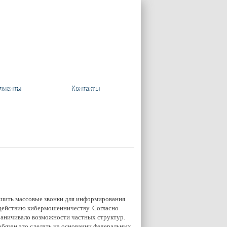
+7 (495) 748-08-09
Ваша корзина пуста
лиенты
Контакты
ешить массовые звонки для информирования
одействию кибермошенничеству. Согласно
раничивало возможности частных структур.
бязан это сделать на основании федеральных