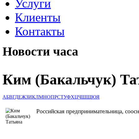
Услуги
Клиенты
Контакты
Новости часа
Ким (Бакальчук) Та
А
Б
В
Г
Д
Е
Ж
З
И
К
Л
М
Н
О
П
Р
С
Т
У
Ф
Х
Ц
Ч
Ш
Щ
Ю
Я
Российская предпринимательница, соосн