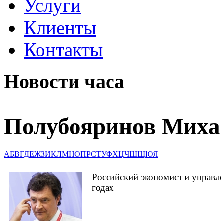
Услуги
Клиенты
Контакты
Новости часа
Полубояринов Миха
А
Б
В
Г
Д
Е
Ж
З
И
К
Л
М
Н
О
П
Р
С
Т
У
Ф
Х
Ц
Ч
Ш
Щ
Ю
Я
Российский экономист и управ
годах