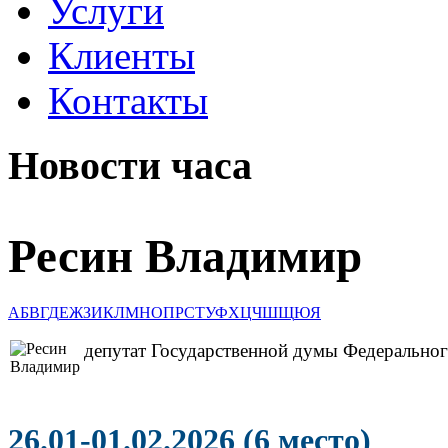
Услуги
Клиенты
Контакты
Новости часа
Ресин Владимир
А
Б
В
Г
Д
Е
Ж
З
И
К
Л
М
Н
О
П
Р
С
Т
У
Ф
Х
Ц
Ч
Ш
Щ
Ю
Я
депутат Государственной думы Федеральног
26.01-01.02.2026 (6 место)